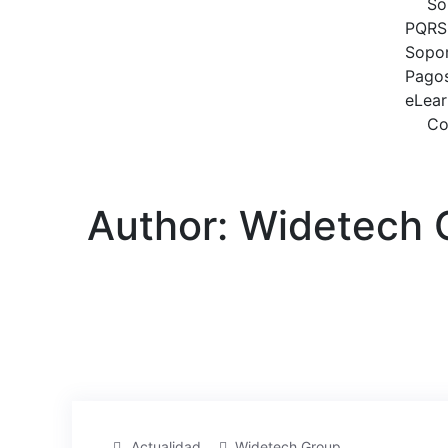
So
PQRS
Sopor
Pagos
eLear
Co
Author: Widetech 
Actualidad
Widetech Group