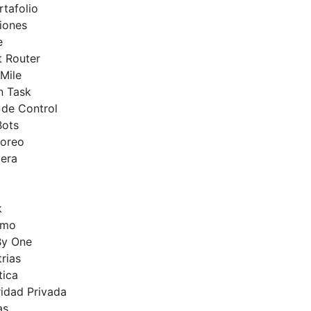
rtafolio
iones
e
 Router
Mile
n Task
 de Control
Bots
toreo
era
k
rmo
By One
trias
tica
idad Privada
as