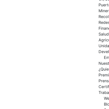
Puert
Miner
Recol
Redes
Finan
Salud
Agric
Unid
Deve
Em
Nuest
¿Qui
Prem
Prens
Certi
Traba
We
Bl