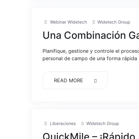
31 AGO, 23
Webinar Widetech
Widetech Group
Una Combinación Gan
Planifique, gestione y controle el proce
personal de campo de una forma rápida y
READ MORE
10 AGO, 23
Liberaciones
Widetech Group
QuickMile – ¡Rápido,