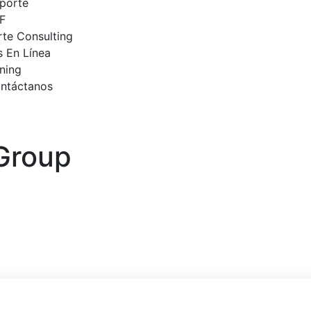
porte
F
te Consulting
 En Línea
ning
ntáctanos
Group