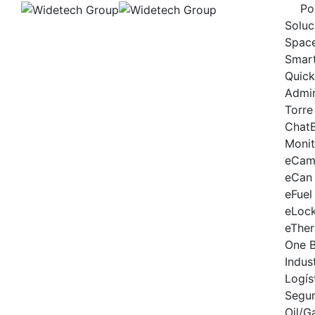
Skip
Po
to
Soluc
content
Spac
Smart
Quick
Admi
Torre
Chat
Moni
eCam
eCan
eFuel
eLoc
eThe
One 
Indus
Logís
Segur
Oil/G