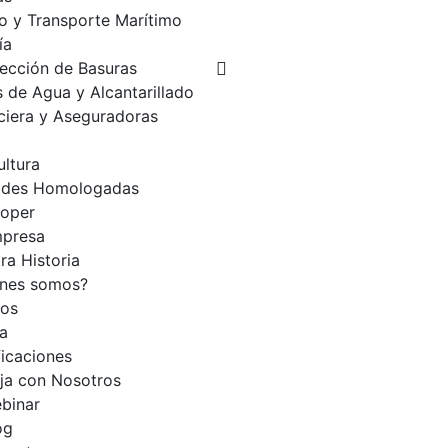
o y Transporte Marítimo
ía
ección de Basuras
 de Agua y Alcantarillado
ciera y Aseguradoras
ultura
ades Homologadas
loper
presa
ra Historia
enes somos?
ios
a
ficaciones
ja con Nosotros
binar
og