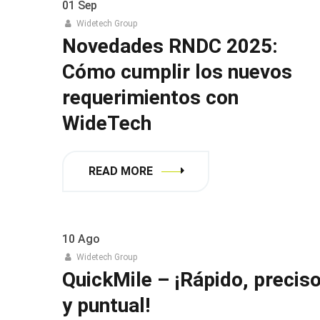
01
Sep
Widetech Group
Novedades RNDC 2025:
Cómo cumplir los nuevos
requerimientos con
WideTech
READ MORE
10
Ago
Widetech Group
QuickMile – ¡Rápido, precis
y puntual!