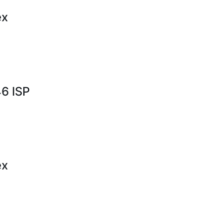
ex
6 ISP
ex