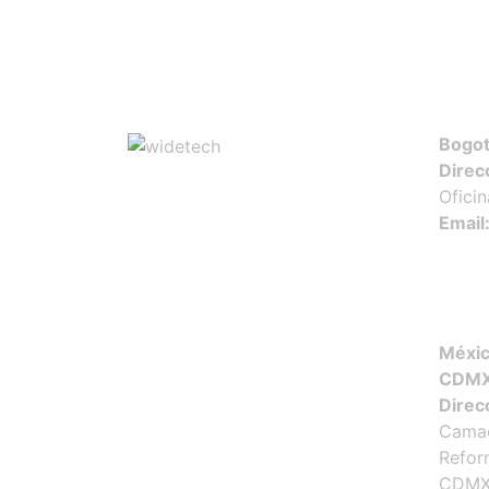
VER +
Bogot
Direc
Ofici
Email
Méxic
CDM
Direc
Camac
Refor
CDMX