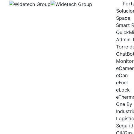
Skip
Porta
to
Solucio
content
Space
Smart R
QuickMi
Admin 
Torre d
ChatBo
Monito
eCamer
eCan
eFuel
eLock
eTherm
One By
Industri
Logísti
Segurid
Oil/Gas