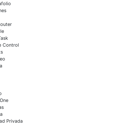
folio
nes
outer
le
Task
e Control
ts
reo
a
o
 One
as
ca
ad Privada