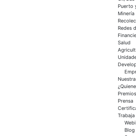
Puerto 
Minería
Recolec
Redes d
Financi
Salud
Agricul
Unidad
Develo
Empr
Nuestra
¿Quien
Premio
Prensa
Certifi
Trabaja
Webi
Blog