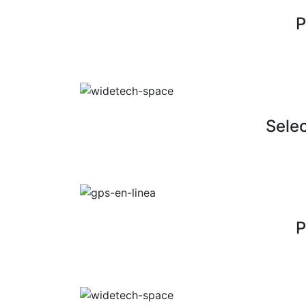
P
VER +
Sele
VER +
P