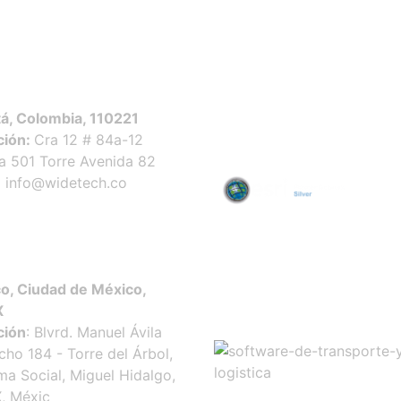
Certificados
á, Colombia, 110221
ción:
Cra 12 # 84a-12
na 501 Torre Avenida 82
:
info@widetech.co
o, Ciudad de México,
X
ción
: Blvrd. Manuel Ávila
ho 184 - Torre del Árbol,
ma Social, Miguel Hidalgo,
, Méxic