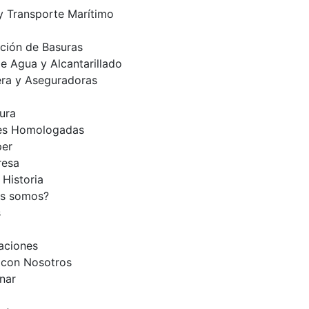
y Transporte Marítimo
ción de Basuras
e Agua y Alcantarillado
era y Aseguradoras
tura
es Homologadas
per
esa
 Historia
es somos?
s
caciones
 con Nosotros
nar