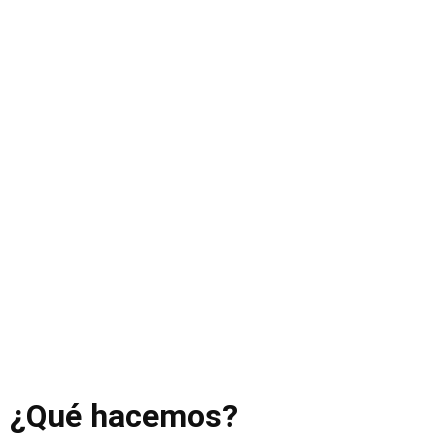
profesionales altamente cualificados, con experiencia en
gerencia, desarrollo y consultoría. Nuestra propuesta se
basa en fusionar expertise con pasión, eficiencia y un
firme compromiso con la excelencia.
Nos destacamos por entregar calidad a través de
resultados concretos y medibles, asegurando el máximo
retorno de inversión para nuestros clientes y
contribuyendo a su éxito continuo.
¿Qué hacemos?