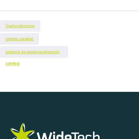
Geolocalizacion
rastreo satelital
sistema de geolocacalización
satelital