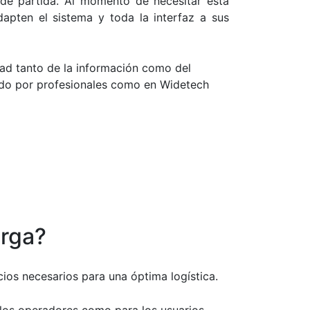
de partida. A
l momento de
necesitar esta
adapten
el sistema y toda la interfaz
a sus
dad tanto de la información como del
ado por profesionales como en Widetech
arga?
ios necesarios para una óptima logística.