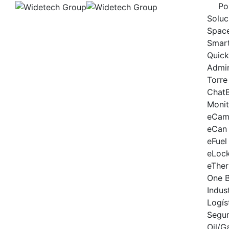
Skip
Po
to
Soluc
content
Spac
Smart
Quick
Admi
Torre
Chat
Moni
eCam
eCan
eFuel
eLoc
eThe
One 
Indus
Logís
Segur
Oil/G