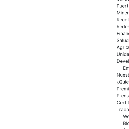
Puert
Miner
Recol
Redes
Finan
Salud
Agric
Unid
Deve
Em
Nuest
¿Qui
Prem
Prens
Certi
Traba
We
Bl