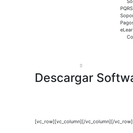
So
PQRS
Sopor
Pagos
eLear
Co
Widetech Group_
Actualidad
Descargar Softwa
05 ABR, 22
[vc_row][vc_column][/vc_column][/vc_row]