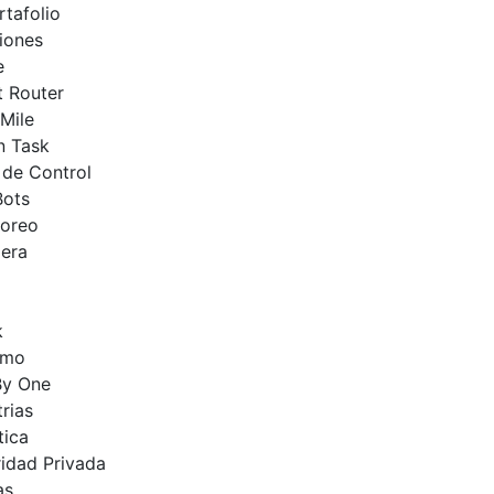
rtafolio
iones
e
 Router
Mile
n Task
 de Control
Bots
toreo
era
k
rmo
By One
trias
tica
idad Privada
as