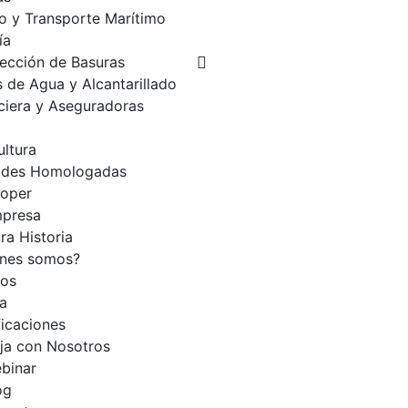
o y Transporte Marítimo
ía
ección de Basuras
 de Agua y Alcantarillado
ciera y Aseguradoras
ultura
ades Homologadas
loper
presa
ra Historia
enes somos?
ios
a
ficaciones
ja con Nosotros
binar
og