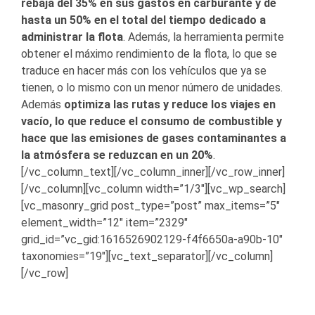
rebaja del 35% en sus gastos en carburante y de
hasta un 50% en el total del tiempo dedicado a
administrar la flota
. Además, la herramienta permite
obtener el máximo rendimiento de la flota, lo que se
traduce en hacer más con los vehículos que ya se
tienen, o lo mismo con un menor número de unidades.
Además
optimiza las rutas y reduce los viajes en
vacío, lo que reduce el consumo de combustible y
hace que las emisiones de gases contaminantes a
la atmósfera se reduzcan en un 20%
.
[/vc_column_text][/vc_column_inner][/vc_row_inner]
[/vc_column][vc_column width=”1/3″][vc_wp_search]
[vc_masonry_grid post_type=”post” max_items=”5″
element_width=”12″ item=”2329″
grid_id=”vc_gid:1616526902129-f4f6650a-a90b-10″
taxonomies=”19″][vc_text_separator][/vc_column]
[/vc_row]