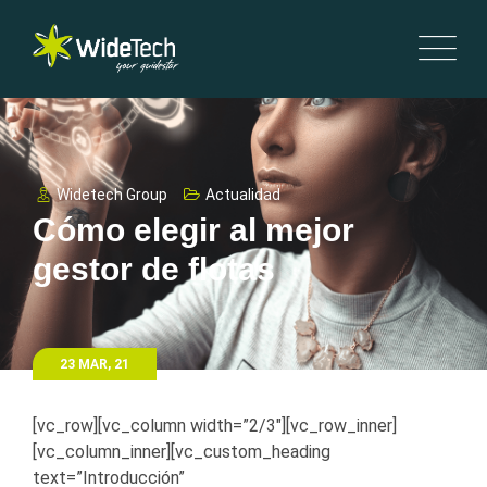
Widetech Group
Actualidad
Cómo elegir al mejor
gestor de flotas
23 MAR, 21
[vc_row][vc_column width=”2/3″][vc_row_inner]
[vc_column_inner][vc_custom_heading
text=”Introducción”