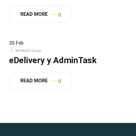
READ MORE
20
Feb
Widetech Group
eDelivery y AdminTask
READ MORE