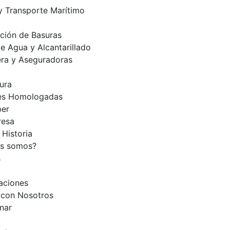
y Transporte Marítimo
ción de Basuras
e Agua y Alcantarillado
era y Aseguradoras
tura
es Homologadas
per
esa
 Historia
es somos?
s
caciones
 con Nosotros
nar