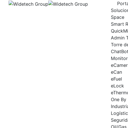
Skip
Porta
to
Solucio
content
Space
Smart R
QuickMi
Admin 
Torre d
ChatBo
Monito
eCamer
eCan
eFuel
eLock
eTherm
One By
Industri
Logísti
Segurid
Oil/Gas