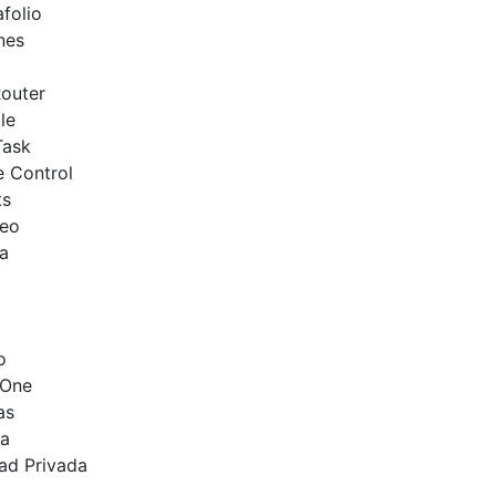
folio
nes
outer
le
Task
e Control
ts
reo
a
o
 One
as
ca
ad Privada