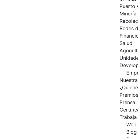
Puerto 
Minería
Recolec
Redes d
Financi
Salud
Agricul
Unidad
Develo
Empr
Nuestra
¿Quien
Premio
Prensa
Certifi
Trabaja
Webi
Blog