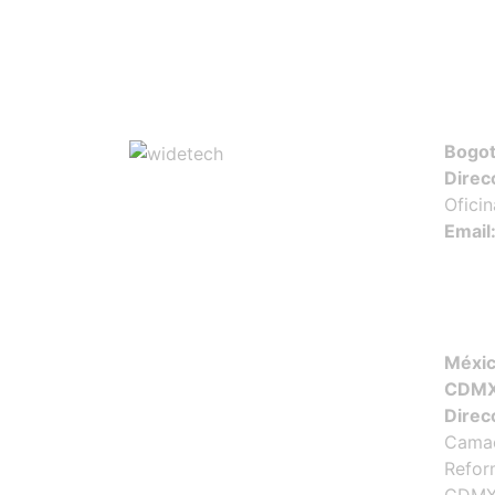
Bogot
Direc
Ofici
Email
Méxic
CDM
Direc
Camac
Refor