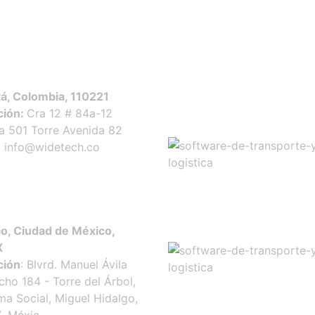
Certificados
á, Colombia, 110221
ción:
Cra 12 # 84a-12
na 501 Torre Avenida 82
:
info@widetech.co
o, Ciudad de México,
X
ción
: Blvrd. Manuel Ávila
ho 184 - Torre del Árbol,
ma Social, Miguel Hidalgo,