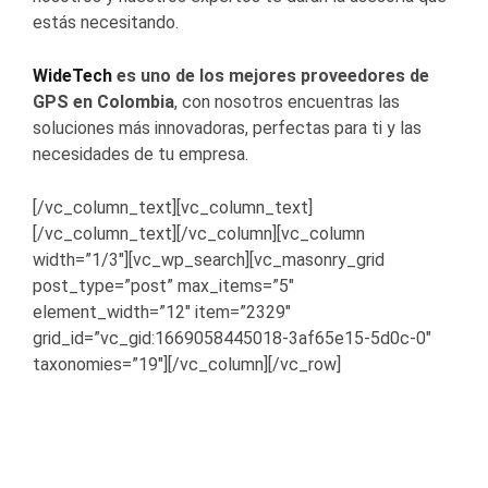
estás necesitando.
WideTech
es uno de los mejores
proveedores de
GPS en Colombia
, con nosotros encuentras las
soluciones más innovadoras, perfectas para ti y las
necesidades de tu empresa.
[/vc_column_text][vc_column_text]
[/vc_column_text][/vc_column][vc_column
width=”1/3″][vc_wp_search][vc_masonry_grid
post_type=”post” max_items=”5″
element_width=”12″ item=”2329″
grid_id=”vc_gid:1669058445018-3af65e15-5d0c-0″
taxonomies=”19″][/vc_column][/vc_row]