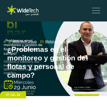
Widetech Group
Webinar Widetech
¿Problemas en el
monitoreo y gestión de
flotas y personal de
campo?
01 JUL, 22