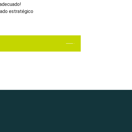
r adecuado!
ado estratégico
HABLAR CON UN ASESOR