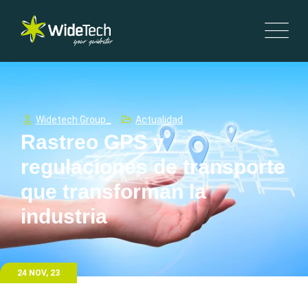
Widetech Group_
Actualidad
Rastreo GPS y
regulaciones de transporte
que transforman la
industria
24 NOV, 23