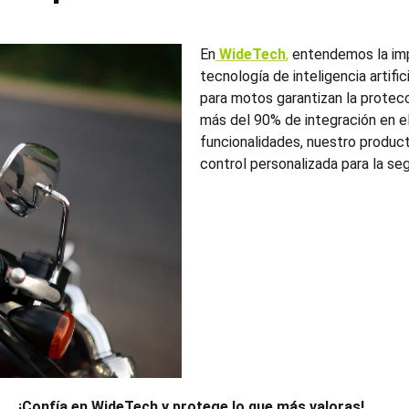
En
WideTech
,
entendemos la imp
tecnología de inteligencia artifi
para motos garantizan la protec
más del 90% de integración en e
funcionalidades, nuestro producto
control personalizada para la se
¡Confía en WideTech y protege lo que más valoras!