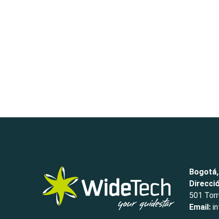
Bogotá,
Direcci
501 Torr
Email:
in