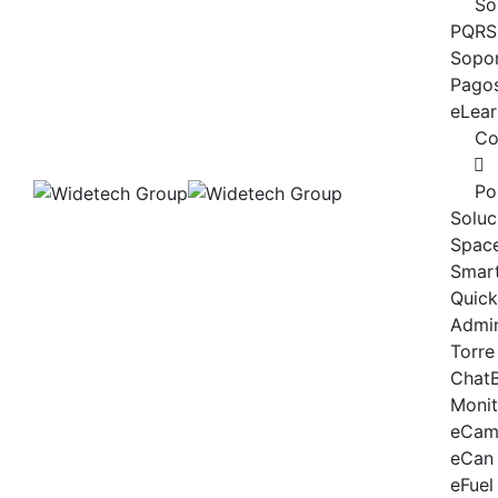
So
PQRS
Sopor
Pagos
eLear
Co
Po
Soluc
Spac
Smart
Quick
Admi
Torre
Chat
Moni
eCam
eCan
eFuel