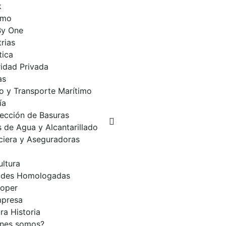
k
rmo
By One
trias
tica
idad Privada
as
o y Transporte Marítimo
ía
ección de Basuras
 de Agua y Alcantarillado
ciera y Aseguradoras
ultura
ades Homologadas
loper
presa
ra Historia
enes somos?