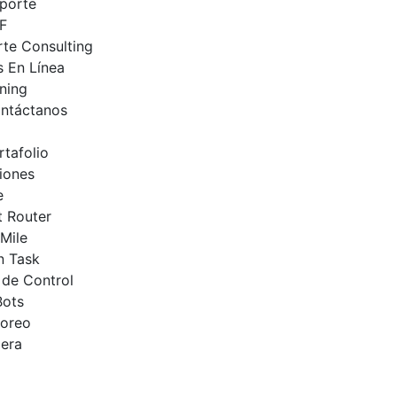
porte
F
te Consulting
 En Línea
ning
ntáctanos
rtafolio
iones
e
 Router
Mile
n Task
 de Control
Bots
toreo
era