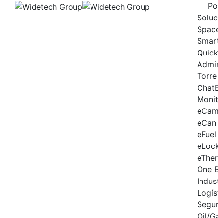
Po
Soluc
Spac
Smart
Quick
Admi
Torre
Chat
Moni
eCam
eCan
eFuel
eLoc
eThe
One 
Indus
Logís
Segur
Oil/G