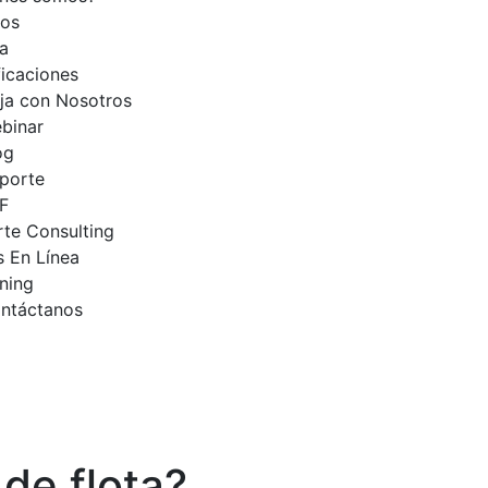
ios
a
ficaciones
ja con Nosotros
binar
og
porte
F
te Consulting
 En Línea
ning
ntáctanos
 de flota?