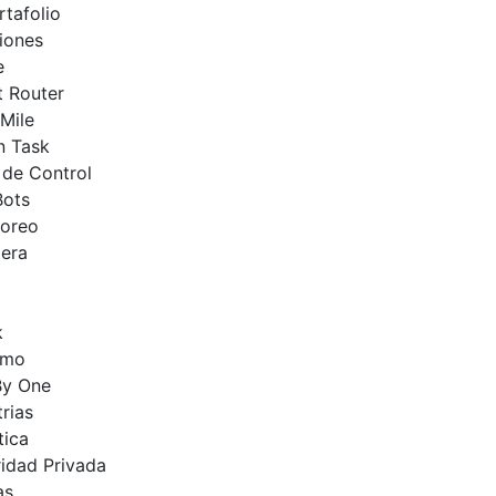
rtafolio
iones
e
 Router
Mile
n Task
 de Control
Bots
toreo
era
k
rmo
By One
trias
tica
idad Privada
as