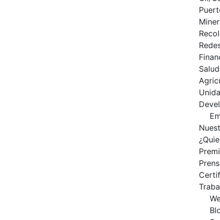
Puert
Miner
Recol
Redes
Finan
Salud
Agric
Unid
Deve
Em
Nuest
¿Qui
Prem
Prens
Certi
Traba
We
Bl