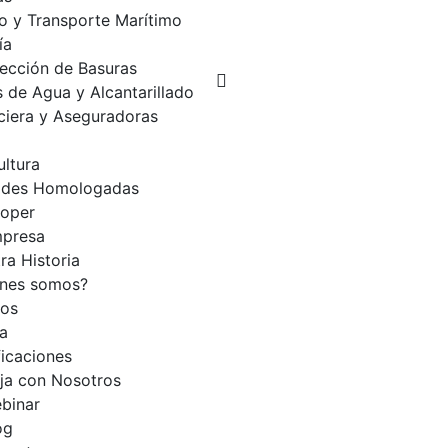
o y Transporte Marítimo
ía
ección de Basuras
 de Agua y Alcantarillado
ciera y Aseguradoras
ultura
ades Homologadas
loper
presa
ra Historia
enes somos?
ios
a
ficaciones
ja con Nosotros
binar
og