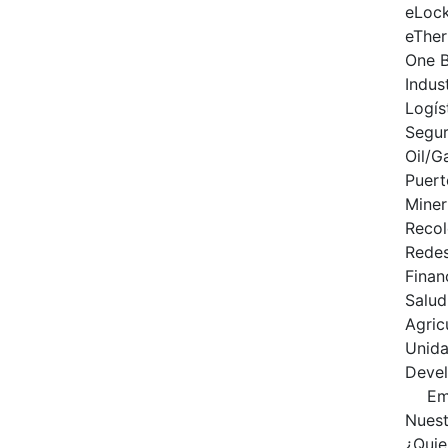
eLoc
eThe
One 
Indus
Logís
Segur
Oil/G
Puert
Miner
Recol
Redes
Finan
Salud
Agric
Unid
Deve
Em
Nuest
¿Qui