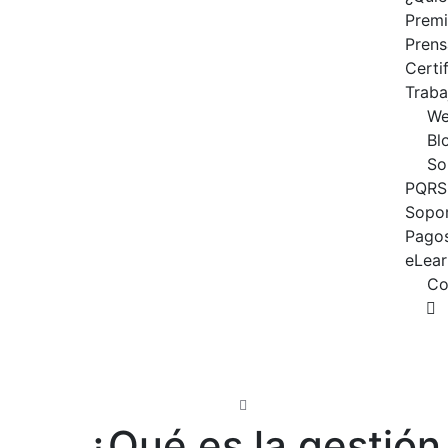
Prem
Prens
Certi
Traba
We
Bl
So
PQRS
Sopor
Pagos
eLear
Co
Widetech Group_
Actualidad
¿Qué es la gestión