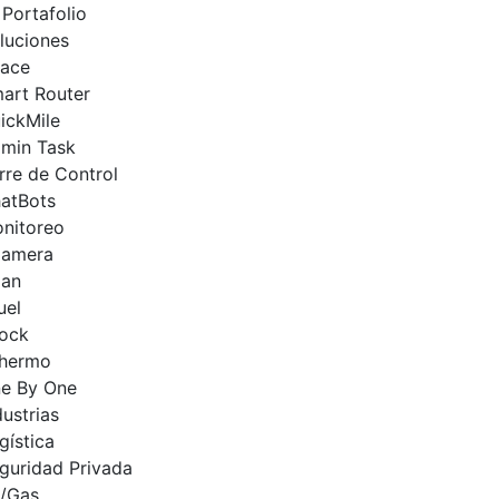
Portafolio
luciones
ace
art Router
ickMile
min Task
rre de Control
atBots
nitoreo
amera
an
uel
ock
hermo
e By One
dustrias
gística
guridad Privada
l/Gas