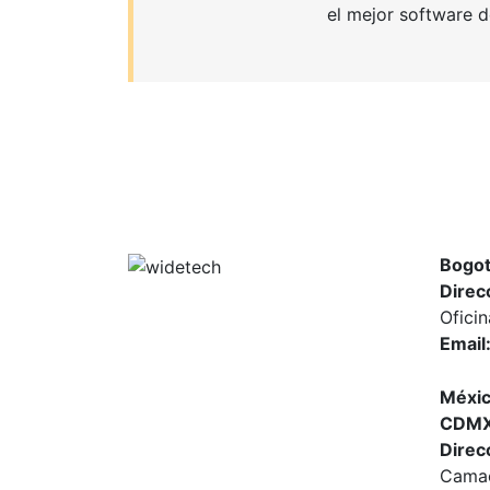
el mejor software d
Bogot
Direc
Ofici
Email
Méxic
CDM
Direc
Camac