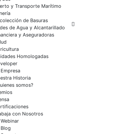
erto y Transporte Marítimo
nería
colección de Basuras
des de Agua y Alcantarillado
nanciera y Aseguradoras
lud
ricultura
idades Homologadas
veloper
Empresa
estra Historia
uienes somos?
emios
ensa
rtificaciones
abaja con Nosotros
Webinar
Blog