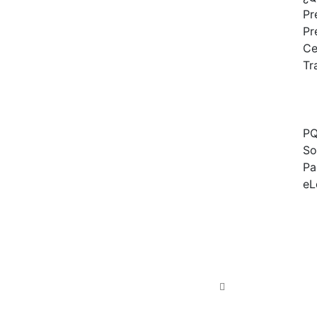
Pr
Pr
Ce
Tr
P
So
Pa
eL
Widetech Group
Actualidad