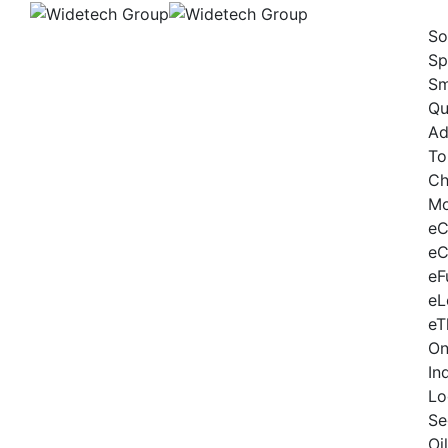
Skip
to
So
content
Sp
Sm
Qu
Ad
To
Ch
Mo
eC
eC
eF
eL
eT
On
In
Lo
Se
Oi