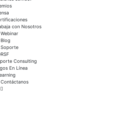
emios
ensa
rtificaciones
abaja con Nosotros
Webinar
Blog
Soporte
QRSF
porte Consulting
gos En Línea
earning
Contáctanos