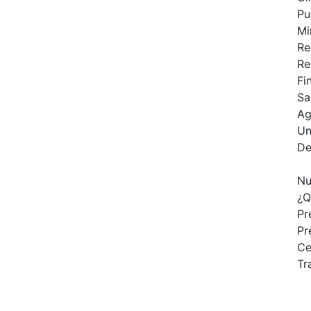
Pu
Mi
Re
Re
Fi
Sa
Ag
Un
De
Nu
¿Q
Pr
Pr
Ce
Tr