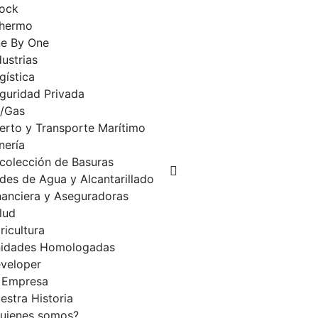
ock
hermo
e By One
dustrias
gística
guridad Privada
l/Gas
erto y Transporte Marítimo
nería
colección de Basuras
des de Agua y Alcantarillado
nanciera y Aseguradoras
lud
ricultura
idades Homologadas
veloper
Empresa
estra Historia
uienes somos?