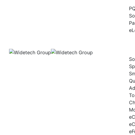
P
So
Pa
eL
So
Sp
Sm
Qu
Ad
To
Ch
Mo
eC
eC
eF