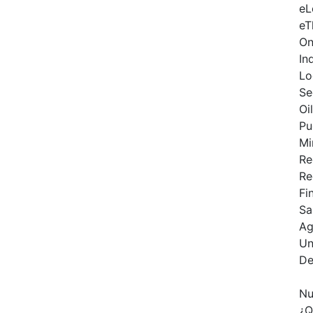
eL
eT
On
In
Lo
Se
Oi
Pu
Mi
Re
Re
Fi
Sa
Ag
Un
De
Nu
¿Q