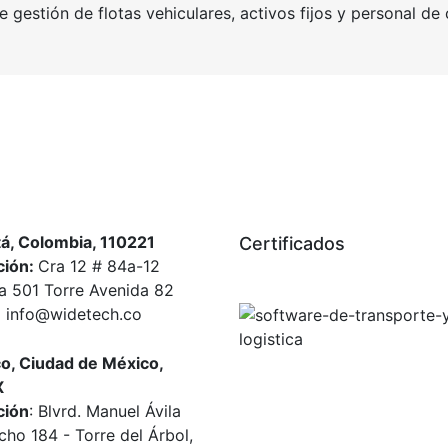
e gestión de flotas vehiculares, activos fijos y personal d
á, Colombia, 110221
Certificados
ción:
Cra 12 # 84a-12
na 501 Torre Avenida 82
:
info@widetech.co
o, Ciudad de México,
X
ción
: Blvrd. Manuel Ávila
ho 184 - Torre del Árbol,