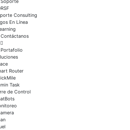
Soporte
QRSF
porte Consulting
gos En Línea
earning
Contáctanos
Portafolio
luciones
ace
art Router
ickMile
min Task
rre de Control
atBots
nitoreo
amera
an
uel