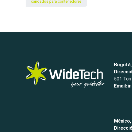
candados para contenedores
Bogotá,
Direcci
501 Torr
Email:
in
México,
Direcci