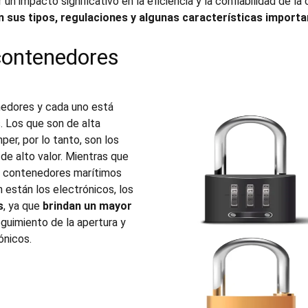
 impacto significativo en la eficiencia y la confiabilidad de la
 sus tipos, regulaciones y algunas características import
contenedores
nedores
y cada uno está
. Los que son de alta
per, por lo tanto, son los
e alto valor. Mientras que
s contenedores marítimos
n están los electrónicos, los
s
, ya que
brindan un mayor
eguimiento de la apertura y
ónicos.