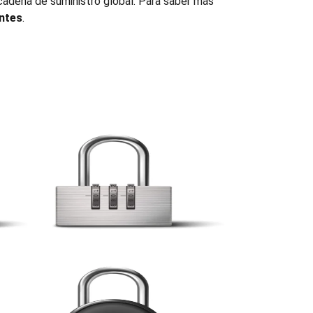
 cadena de suministro global. Para saber más
antes
.